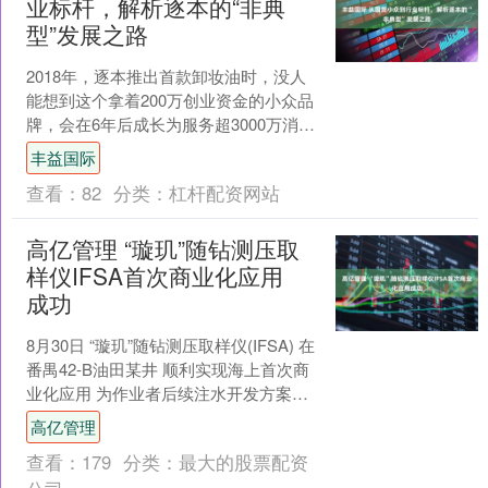
业标杆，解析逐本的“非典
型”发展之路
2018年，逐本推出首款卸妆油时，没人
能想到这个拿着200万创业资金的小众品
牌，会在6年后成长为服务超3000万消费
者、入驻5万多家线下门店、牵头制定行
丰益国际
业标准的....
查看：
82
分类：
杠杆配资网站
高亿管理 “璇玑”随钻测压取
样仪IFSA首次商业化应用
成功
8月30日 “璇玑”随钻测压取样仪(IFSA) 在
番禺42-B油田某井 顺利实现海上首次商
业化应用 为作业者后续注水开发方案设
计 提供了坚实数据支撑 IFSA—....
高亿管理
查看：
179
分类：
最大的股票配资