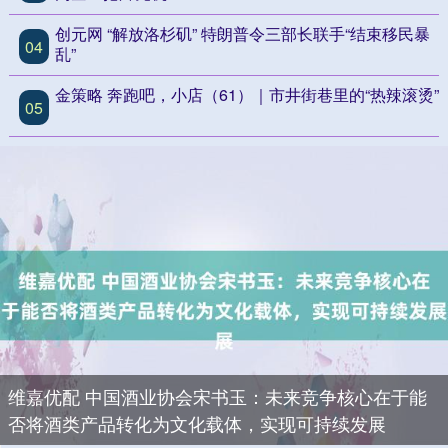
创元网 “解放洛杉矶” 特朗普令三部长联手“结束移民暴
04
乱”
金策略 奔跑吧，小店（61）｜市井街巷里的“热辣滚烫”
05
维嘉优配 中国酒业协会宋书玉：未来竞争核心在于能
否将酒类产品转化为文化载体，实现可持续发展