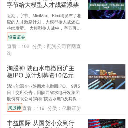
字节给大模型人才战猛添柴
近期，字节、MiniMax、Kimi均发布了相
应的人才激励计划，大模型抢人战还在
持续发酵。 大模型抢人战中，字节再大
手笔撒钱。 9月4日，据《科创板日报》
银泰证券
报道，....
查看：
102
分类：
配资公司官网查
询
淘股神 陕西水电撤回沪主
板IPO 原计划募资10亿元
清洁能源企业陕西水电撤回IPO。 9月5
日上交所公告，因陕西省水电开发集团
股份有限公司(简称“陕西水电”)及其保荐
人撤回发行上市申请，根据规定，上交
淘股神
查看：
119
分类：
亿腾证券
所终止其发行....
丰益国际 从国货小众到行