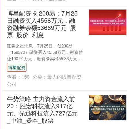
博星配资 创200易：7月25
日融资买入4558万元，融
资融券余额53669万元_股
票_股价_利息
证券之星消息，7月25日，创200易
（159572）融资买入45.58万元，融资偿
还100.91万元，融资净卖出55.33万元，
融资余额536.69万元。 融券....
博星配资
查看：
156
分类：
最大的股票配资
公司
牛势策略 主力资金流入前
20：胜宏科技流入917亿
元、光迅科技流入727亿元
_中油_资本_股票