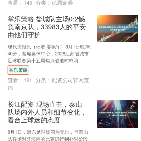
查看：
145
分类：
亿腾证券
掌乐策略 盐城队主场0:2憾
负南京队，33983人的平安
由他们守护
现代快报讯（记者 姜振军）8月1日晚7时
40分，盐城奥体中心，2026江苏省城市
足球联赛第十五周焦点战准时鸣哨。经
过90分钟激战，盐城队主场0比2不敌南
掌乐策略
京队。现....
查看：
181
分类：
配资公司官网查
询
长江配资 现场直击，泰山
队场内外人员和细节变化，
看台上球迷的态度
8月1日，浦东足球场闷热无比，当泰山
队客场对阵海港的比赛进行到补时阶段