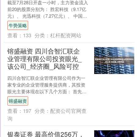
截至7月28日开盘一小时，主力资金流入
前20的股票分别为： 胜宏科技（9.17亿
元）、 光迅科技（7.27亿元）、 中国平
安（5.13亿元）、 建设工业（4.3....
牛势策略
查看：
133
分类：
杠杆配资网站
镕盛融资 四川合智汇联企
业管理有限公司投资眼光_
该公司_经济圈_风险可控
四川合智汇联企业管理有限公司作为一
家专业的企业管理服务提供商，其投资
眼光主要体现在以下几个方面： 首先，
该公司注重行业趋势研判。通过建立专
镕盛融资
业市场分析团队，持续跟....
查看：
197
分类：
配资公司官网查
询
银泰证券 最高价值256万，