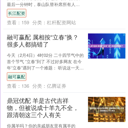
最后一分钟时，泰山队替补席所有人都
站了起来。随着海港最后一次角球传中
长江配资
被破坏，10人作战的泰....
查看：
159
分类：
杠杆配资网站
融可赢配 属相按“立春”换？
很多人都搞错了
今天（2月4日）4时02分 二十四节气中的
首个节气 “立春”到了 不过好多网友 在今
年“立春”遇到了一个难题： 听说这一天开
始就算马年了？ 属相到底 按“春节”....
融可赢配
查看：
136
分类：
亿腾证券
鼎冠优配 羊是古代吉祥
物，但被说成十羊九不全，
跟清朝这三个人有关
你属羊吗？你的亲戚朋友里有属羊的