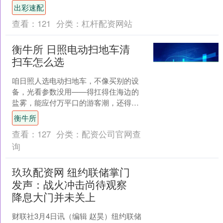
源价格可能在高位维持多久。 明尼阿波
出彩速配
利斯联储行长尼尔·卡....
查看：
121
分类：
杠杆配资网站
衡牛所 日照电动扫地车清
扫车怎么选
咱日照人选电动扫地车，不像买别的设
备，光看参数没用——得扛得住海边的
盐雾，能应付万平口的游客潮，还得清
得了海鲜市场的鱼鳞碎壳。问了不少做
衡牛所
环卫、景区保洁的朋友，大....
查看：
127
分类：
配资公司官网查
询
玖玖配资网 纽约联储掌门
发声：战火冲击尚待观察
降息大门并未关上
财联社3月4日讯（编辑 赵昊）纽约联储