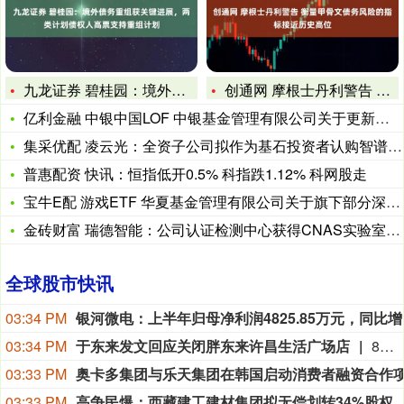
九龙证券 碧桂园：境外债务重组获关键进展，两类计划债权人高票
创通网 摩根士丹利警告 衡量甲骨文债务风险的指标接近历史高位
亿利金融 中银中国LOF 中银基金管理有限公司关于更新旗下公
集采优配 凌云光：全资子公司拟作为基石投资者认购智谱香港联交
普惠配资 快讯：恒指低开0.5% 科指跌1.12% 科网股走
宝牛E配 游戏ETF 华夏基金管理有限公司关于旗下部分深交所
金砖财富 瑞德智能：公司认证检测中心获得CNAS实验室认可证
全球股市快讯
03:34 PM
银河微电
03:34 PM
于东来发文回应关闭胖东来许昌生活广场店
8月9日，胖东来创始人于东来发文回应许昌生活广场关店一事。“不专业造成的失误是金钱无法衡量的。2015年左右，关于许昌生活广场，由于负责此项工作人员没有按照公司规定造成的工作失误，签约租约合同没有统一签订，最后造成个别租户租金涨到无法想象的地步，远远脱离了公平。导致公司退也退不成，因为很多已经签了合同，继续干也不是，干也总是影响情绪。其实这几户总体占比并不很大，但无论钱多钱少，失去公平正义的精神是底线，这么多年始终是我的心结。”于东来表示，“所以到了到期的时候，虽然生活广场一年二十亿的销售，一年一个多亿的利润，但信仰和开心永远是第一位的。任何工作，专业是美好最根本的保障。幸福快乐是一切的前提。”此前，于东来在直播中宣布：胖东来许昌生活广场店将于2026年12月正式关闭。
03:33 PM
03:33 PM
高争民爆：西藏建工建材集团拟无偿划转34%股权