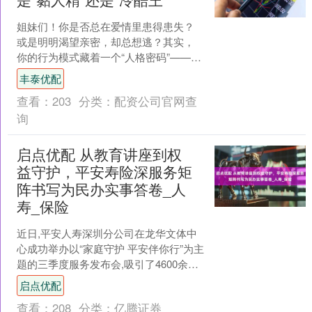
姐妹们！你是否总在爱情里患得患失？
或是明明渴望亲密，却总想逃？其实，
你的行为模式藏着一个“人格密码”——依
恋型人格！它像隐形剧本，操控着你的
丰泰优配
情感反应。今天揭秘四....
查看：
203
分类：
配资公司官网查
询
启点优配 从教育讲座到权
益守护，平安寿险深服务矩
阵书写为民办实事答卷_人
寿_保险
近日,平安人寿深圳分公司在龙华文体中
心成功举办以“家庭守护 平安伴你行”为主
题的三季度服务发布会,吸引了4600余名
市民参与。此次活动展示了平安人寿深
启点优配
圳分公司对....
查看：
208
分类：
亿腾证券