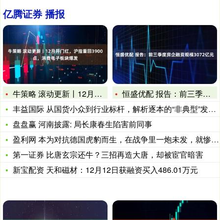
亿腾证券 播报
牛策略 滚动更新丨12月开门红，沪指重回3900点，消费电子
恒盛优配 报告：前三季度房企融资规模3072亿元
丰益国际 从国货小众到行业标杆，解析逐本的“非典型”发展之路
盘盘赢 河南披露: 局长康春生陷害前同事
盈利网 本为对抗德国虎豹而生，在战争里一炮未发，就惨被退役的
第一证券 比唐玄宗还牛？三招再造大唐，却被宦官暗害
新宝配资 天和磁材：12月12日获融资买入486.01万元