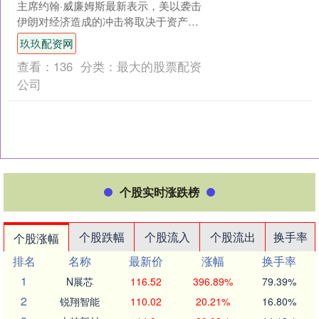
主席约翰·威廉姆斯最新表示，美以袭击
伊朗对经济造成的冲击将取决于资产价
格，尤其是油价受扰动的持续时间。 当
玖玖配资网
地时间周二（3月....
查看：
136
分类：
最大的股票配资
公司
个股实时涨跌榜
个股跌幅
个股流入
个股流出
换手率
个股涨幅
排名
名称
最新价
涨幅
换手率
1
N展芯
116.52
396.89%
79.39%
2
锐翔智能
110.02
20.21%
16.80%