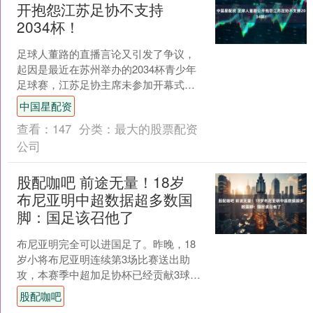
开抱怨江苏足协不支持
2034杯！
足球人董路的直播言论又引发了争议，
起因是最近在苏州举办的2034杯青少年
足球赛，江苏足协主席未参加开幕式，
董路对此非常不满，他在直播的时候
中国星配资
称，江苏足协似乎故意不....
查看：
147
分类：
最大的股票配资
公司
股配咖吧 前途无量！18岁
布尼亚明中超数据超多数国
脚：国足该召他了
布尼亚明完全可以进国足了。昨晚，18
岁小将布尼亚明连续第3场比赛送出助
攻，本赛季中超加足协杯已经贡献3球3
助攻，邵佳一真的可以跨级召他进国足
股配咖吧
了，为什么这么说呢？....