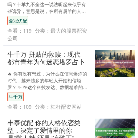
吗？十羊九不全这一说法听起来似乎有
些诡异，意思是说，在所有属羊的人
中，至少有九个的家庭是不完整的，命
鼎冠优配
运悲惨，妻离子散。尤其在农村....
查看：
119
分类：
最大的股票配资
公司
牛千万 拼贴的救赎：现代
都市青年为何迷恋塔罗占卜
🔥 你有没有想过，为什么在信息爆炸的
时代，越来越多的年轻人开始相信塔
罗？ ✨ 在这个科技发达、数据精准的时
代，人们似乎更需要一种“无法被计算的
牛千万
神秘”。这正是当代....
查看：
109
分类：
杠杆配资网站
丰泰优配 你的人格依恋类
型，决定了爱情里的你
是“黏人精”还是“冷酷王”