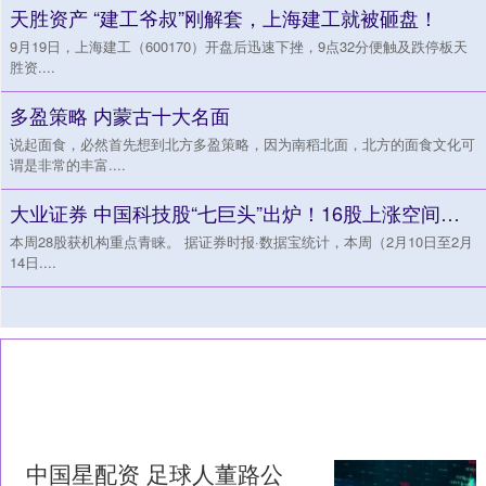
天胜资产 “建工爷叔”刚解套，上海建工就被砸盘！
9月19日，上海建工（600170）开盘后迅速下挫，9点32分便触及跌停板天
胜资....
多盈策略 内蒙古十大名面
说起面食，必然首先想到北方多盈策略，因为南稻北面，北方的面食文化可
谓是非常的丰富....
大业证券 中国科技股“七巨头”出炉！16股上涨空间有望超30%
本周28股获机构重点青睐。 据证券时报·数据宝统计，本周（2月10日至2月
14日....
中国星配资 足球人董路公